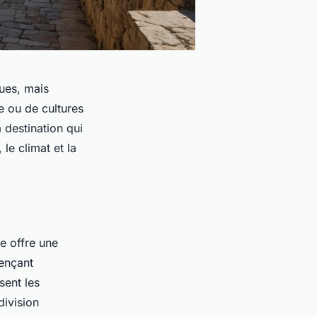
ues, mais
e ou de cultures
 destination qui
le climat et la
e offre une
uençant
sent les
division