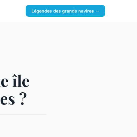
Légendes des grands navires →
e île
es ?