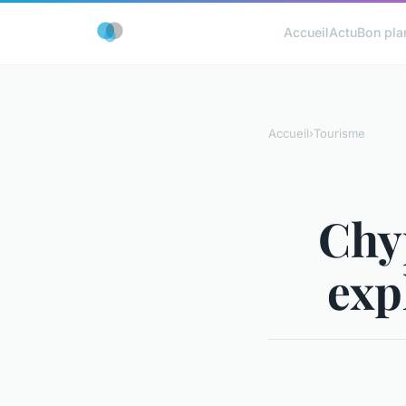
Accueil
Actu
Bon pla
Accueil
›
Tourisme
Chyp
exp