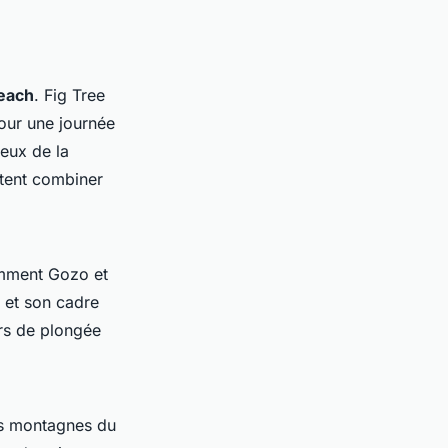
each
. Fig Tree
pour une journée
reux de la
itent combiner
amment Gozo et
 et son cadre
rs de plongée
es montagnes du