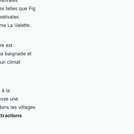
stivales
s telles que Fig
estivales
me La Valette.
re est
la baignade et
'un climat
 à la
pose une
ans les villages
ttractions