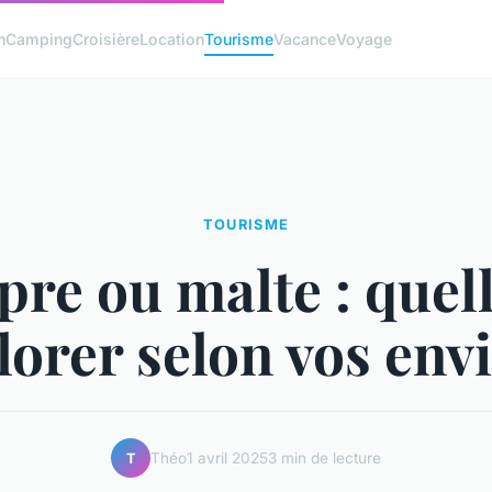
n
Camping
Croisière
Location
Tourisme
Vacance
Voyage
TOURISME
re ou malte : quell
lorer selon vos envi
Théo
1 avril 2025
3 min de lecture
T