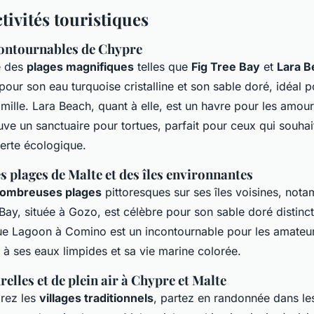
ctivités touristiques
contournables de Chypre
e des
plages magnifiques
telles que
Fig Tree Bay
et
Lara B
our son eau turquoise cristalline et son sable doré, idéal 
mille. Lara Beach, quant à elle, est un havre pour les amou
uve un sanctuaire pour tortues, parfait pour ceux qui souha
erte écologique.
 plages de Malte et des îles environnantes
ombreuses plages
pittoresques sur ses îles voisines, not
ay, située à Gozo, est célèbre pour son sable doré distinct
Blue Lagoon à Comino est un incontournable pour les amateu
 à ses eaux limpides et sa vie marine colorée.
relles et de plein air à Chypre et Malte
rez les
villages traditionnels
, partez en randonnée dans l