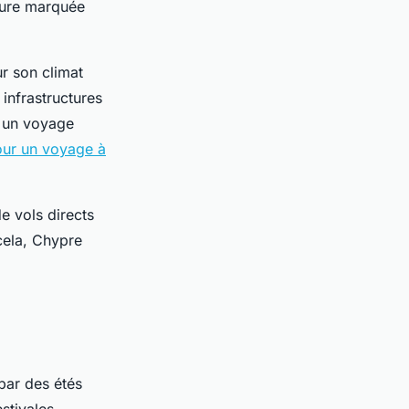
cture marquée
ur son climat
 infrastructures
r un voyage
our un voyage à
de vols directs
cela, Chypre
 par des étés