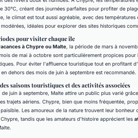
et des hivers doux et humides. À Chypre, les températures e
e 30°C, créant des journées parfaites pour profiter de plage
e, le climat est tout aussi agréable, avec des températures 
 modérées, idéales pour explorer des sites historiques com
iodes pour visiter chaque île
vacances à Chypre ou Malte
, la période de mars à novemb
 mois de mai à octobre sont particulièrement propices pour 
tiques. Pour éviter l'affluence touristique tout en profitant d
er en dehors des mois de juin à septembre est recommandé.
s saisons touristiques et des activités associées
 de juin à septembre, Malte attire un public plus varié grâce
s trajets aériens. Chypre, bien que moins fréquentée, pro
paisible. Les amoureux de la nature trouvent leur bonheur d
 Chypre, tandis que les amateurs d'histoire apprécient les
a
alte.