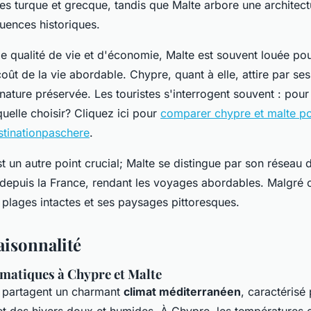
nes turque et grecque, tandis que Malte arbore une archite
luences historiques.
de qualité de vie et d'économie, Malte est souvent louée po
oût de la vie abordable. Chypre, quant à elle, attire par ses
nature préservée. Les touristes s'interrogent souvent : pou
uelle choisir? Cliquez ici pour
comparer chypre et malte p
estinationpaschere
.
est un autre point crucial; Malte se distingue par son réseau 
depuis la France, rendant les voyages abordables. Malgré 
 plages intactes et ses paysages pittoresques.
aisonnalité
imatiques à Chypre et Malte
 partagent un charmant
climat méditerranéen
, caractérisé