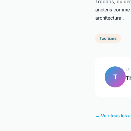
Troodos, ou dégu
anciens comme Md
architectural.
Tourisme
EC
T
T
← Voir tous les 