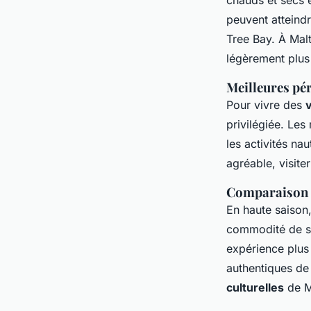
chauds et secs 
peuvent atteindr
Tree Bay. À Malt
légèrement plus
Meilleures pér
Pour vivre des
privilégiée. Les
les activités nau
agréable, visit
Comparaison de
En haute saison,
commodité de se
expérience plus 
authentiques de
culturelles
de M