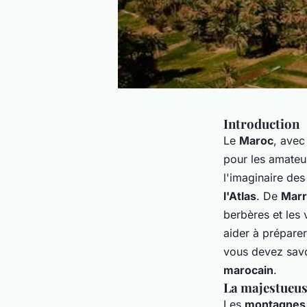
Introduction
Le
Maroc
, avec
pour les amate
l'imaginaire des
l'Atlas
. De
Marr
berbères
et les
aider à prépare
vous devez savo
marocain
.
La majestueus
Les
montagnes d