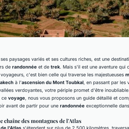
 ses
paysages variés
et ses
cultures riches
, est une destina
urs de
randonnée
et de
trek
. Mais s'il est une aventure qui 
 voyageurs, c'est bien celle qui traverse les majestueuses
m
akech
à l'
ascension du Mont Toubkal
, en passant par les
vallées verdoyantes
, votre périple promet d'être inoubliabl
r ce
voyage
, nous vous proposons un guide détaillé et comp
ir avant de partir pour une
randonnée
exceptionnelle dans 
e chaîne des montagnes de l'Atlas
e l'Atlas
s'étendent sur plus de 2 500 kilomètres, traversan