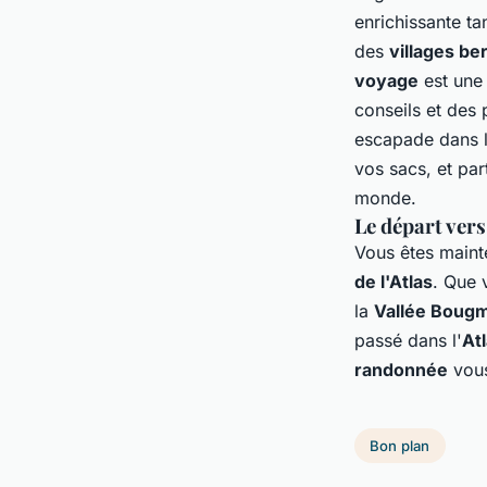
enrichissante ta
des
villages be
voyage
est une 
conseils et des 
escapade dans l
vos sacs, et par
monde.
Le départ ver
Vous êtes maint
de l'Atlas
. Que 
la
Vallée Boug
passé dans l'
At
randonnée
vous
Bon plan