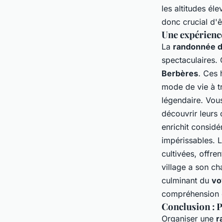
les altitudes él
donc crucial d'ê
Une expérienc
La
randonnée d
spectaculaires.
Berbères
. Ces 
mode de vie à tr
légendaire. Vou
découvrir leurs 
enrichit consid
impérissables. 
cultivées
, offre
village a son ch
culminant du
vo
compréhension e
Conclusion : P
Organiser une
r