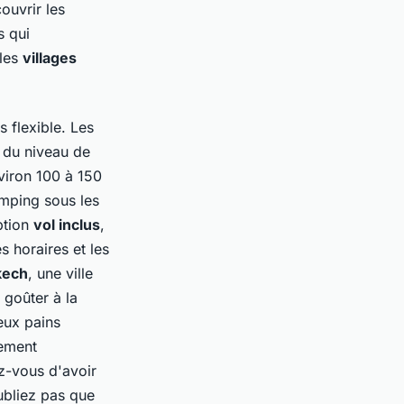
ouvrir les
s
qui
 les
villages
flexible. Les
t du niveau de
viron 100 à 150
amping sous les
ption
vol inclus
,
 horaires et les
kech
, une ville
 goûter à la
ieux
pains
lement
z-vous d'avoir
ubliez pas que