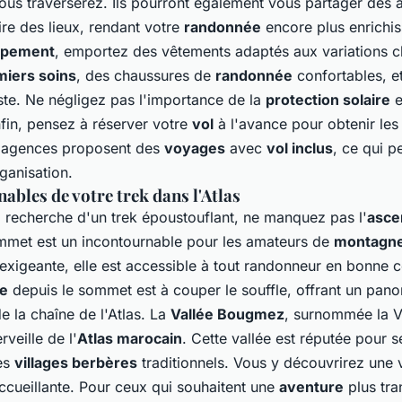
us traverserez. Ils pourront également vous partager des 
oire des lieux, rendant votre
randonnée
encore plus enrichis
ipement
, emportez des vêtements adaptés aux variations c
miers soins
, des chaussures de
randonnée
confortables, e
ste. Ne négligez pas l'importance de la
protection solaire
e
nfin, pensez à réserver votre
vol
à l'avance pour obtenir les 
agences proposent des
voyages
avec
vol inclus
, ce qui 
rganisation.
ables de votre trek dans l'Atlas
a recherche d'un trek époustouflant, ne manquez pas l'
asce
mmet est un incontournable pour les amateurs de
montagn
 exigeante, elle est accessible à tout randonneur en bonne c
e
depuis le sommet est à couper le souffle, offrant un pan
e la chaîne de l'Atlas. La
Vallée Bougmez
, surnommée la
V
veille de l'
Atlas marocain
. Cette vallée est réputée pour 
es
villages berbères
traditionnels. Vous y découvrirez une v
ccueillante. Pour ceux qui souhaitent une
aventure
plus tran