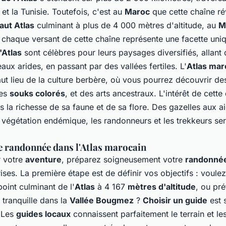
e et la Tunisie. Toutefois, c'est au
Maroc
que cette chaîne ré
aut Atlas
culminant à plus de 4 000 mètres d'altitude, au
M
, chaque versant de cette chaîne représente une facette uni
'Atlas
sont célèbres pour leurs paysages diversifiés, allant
eaux arides
, en passant par des
vallées fertiles
. L'
Atlas mar
ut lieu de la
culture berbère
, où vous pourrez découvrir d
des
souks colorés
, et des
arts ancestraux
. L'intérêt de cette
s la richesse de sa faune et de sa flore. Des
gazelles
aux
a
 végétation endémique, les
randonneurs
et les
trekkeurs
ser
e randonnée dans l'Atlas marocain
r votre
aventure
, préparez soigneusement votre
randonné
ses. La première étape est de définir vos objectifs : voulez
point culminant de l'
Atlas
à 4 167
mètres d'altitude
, ou pr
tranquille dans la
Vallée Bougmez
?
Choisir un guide
est 
. Les
guides locaux
connaissent parfaitement le terrain et le