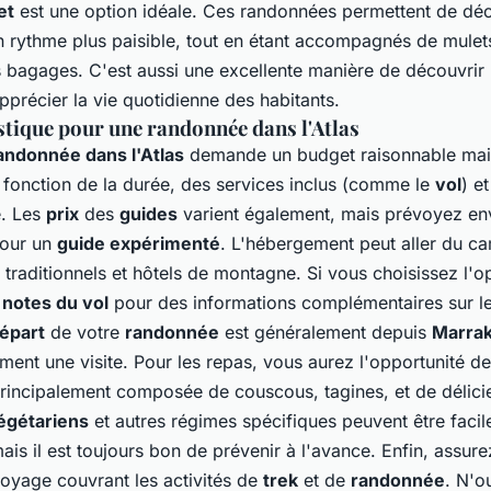
et
est une option idéale. Ces randonnées permettent de déc
 rythme plus paisible, tout en étant accompagnés de
mulet
s bagages. C'est aussi une excellente manière de découvrir
pprécier la vie quotidienne des habitants.
stique pour une randonnée dans l'Atlas
andonnée dans l'Atlas
demande un budget raisonnable mais 
n fonction de la durée, des services inclus (comme le
vol
) e
é. Les
prix
des
guides
varient également, mais prévoyez en
pour un
guide expérimenté
. L'hébergement peut aller du c
s traditionnels et hôtels de montagne. Si vous choisissez l'o
s
notes du vol
pour des informations complémentaires sur les
épart
de votre
randonnée
est généralement depuis
Marra
ment une visite. Pour les repas, vous aurez l'opportunité de
 principalement composée de
couscous
,
tagines
, et de délic
égétariens
et autres régimes spécifiques peuvent être faci
s il est toujours bon de prévenir à l'avance. Enfin, assure
oyage couvrant les activités de
trek
et de
randonnée
. N'o