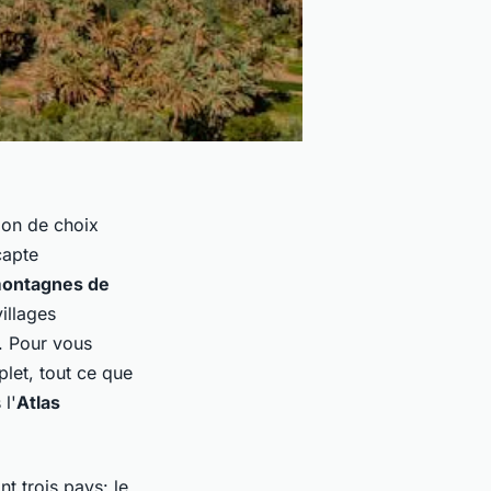
tion de choix
capte
ontagnes de
villages
e. Pour vous
let, tout ce que
l'
Atlas
t trois pays: le