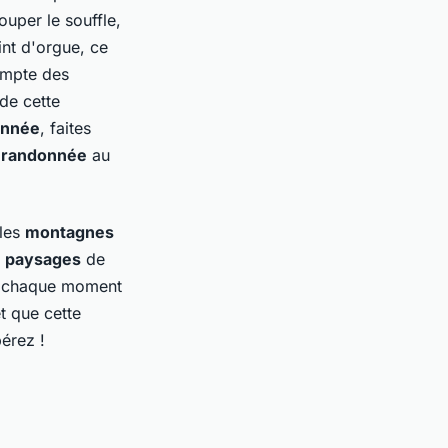
ouper le souffle,
nt d'orgue, ce
ompte des
de cette
onnée
, faites
e
randonnée
au
 les
montagnes
s
paysages
de
 chaque moment
t que cette
érez !