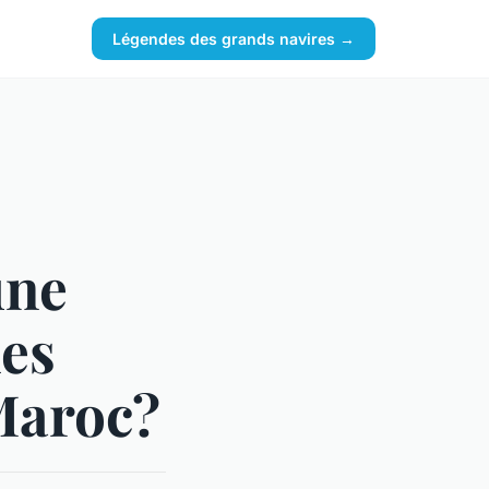
Légendes des grands navires →
une
les
Maroc?