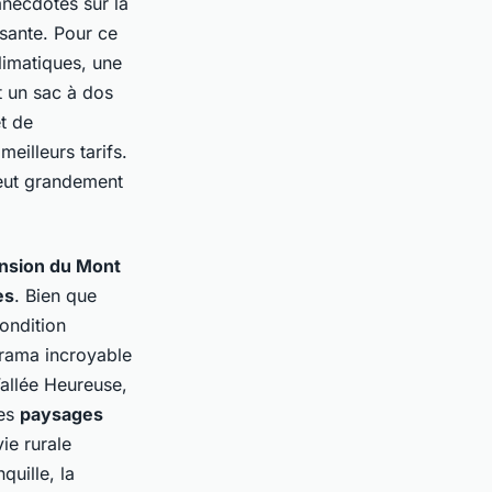
anecdotes sur la
sante. Pour ce
limatiques, une
t un sac à dos
t de
meilleurs tarifs.
peut grandement
nsion du Mont
es
. Bien que
ondition
orama incroyable
allée Heureuse
,
ses
paysages
ie rurale
quille, la