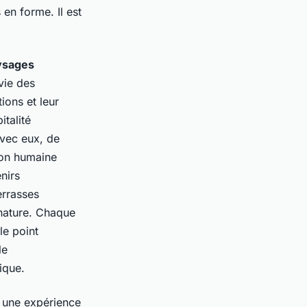
en forme. Il est
ysages
vie des
ions et leur
italité
avec eux, de
sion humaine
nirs
errasses
 nature. Chaque
le point
le
ique.
 une expérience