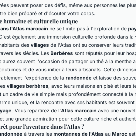
evées peuvent poser des défis, même aux personnes les plus 
tre bien préparé et d'écouter votre corps.
e humaine et culturelle unique
ans l'Atlas marocain
ne se limite pas à l'exploration de
pa
 C'est également une immersion culturelle profonde dans la 
habitants des
villages
de l'Atlas ont su conserver leurs tradit
avers les siècles. Les
Berbères
sont réputés pour leur hosp
s aurez souvent l'occasion de partager un thé à la menthe 
coutumes et de vous initier à leurs artisanats. Cette dimen
érablement l'expérience de la
randonnée
et laisse des souve
Les
villages berbères
, avec leurs maisons en pisé et leurs
t
nt un cadre de vie simple mais profondément connecté à la
arme unique, et la rencontre avec ses habitants est souvent 
yage
. Vous repartirez de l'
Atlas marocain
avec une nouvel
t une grande admiration pour cette culture riche et authent
rêt pour l'aventure dans l'Atlas ?
andonnée
à travers les
montagnes de l'Atlas
au
Maroc
est