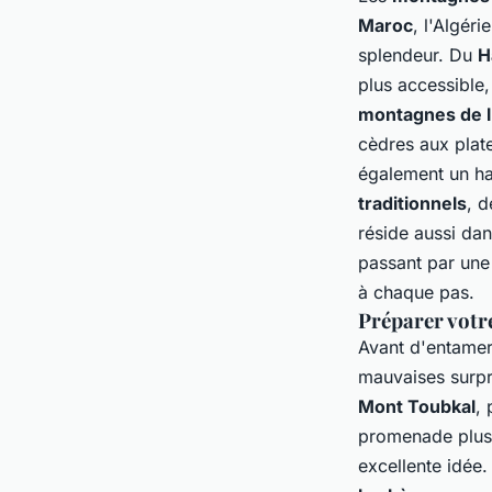
Maroc
, l'Algéri
splendeur. Du
H
plus accessible
montagnes de l
cèdres
aux
plat
également un ha
traditionnels
, 
réside aussi dan
passant par une
à chaque pas.
Préparer votr
Avant d'entame
mauvaises surpri
Mont Toubkal
, 
promenade plus 
excellente idée