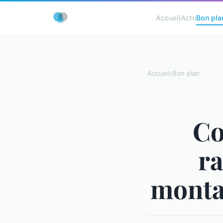
Accueil
Actu
Bon pla
Accueil
›
Bon plan
Co
ra
monta