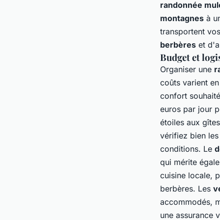
randonnée mul
montagnes
à un
transportent vo
berbères
et d'a
Budget et logi
Organiser une
r
coûts varient e
confort souhait
euros par jour 
étoiles aux gîte
vérifiez bien le
conditions. Le
d
qui mérite égale
cuisine locale,
berbères
. Les
v
accommodés, mai
une assurance v