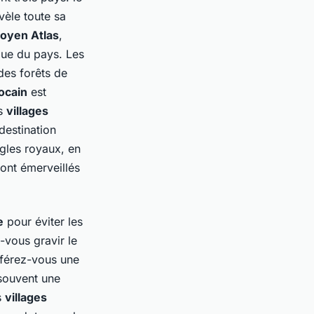
vèle toute sa
oyen Atlas
,
que du pays. Les
 des
forêts de
ocain
est
es
villages
 destination
igles royaux
, en
ont émerveillés
e
pour éviter les
-vous gravir le
éférez-vous une
souvent une
s
villages