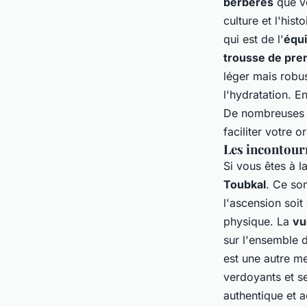
berbères
que vo
culture et l'hist
qui est de l'
équ
trousse de pre
léger mais robu
l'hydratation. E
De nombreuses 
faciliter votre o
Les incontourn
Si vous êtes à l
Toubkal
. Ce so
l'ascension soit
physique. La
vu
sur l'ensemble d
est une autre mer
verdoyants et s
authentique et a