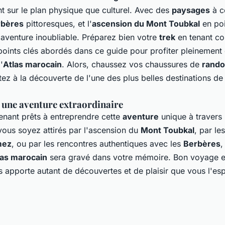
nt sur le plan physique que culturel. Avec des
paysages
à c
rbères
pittoresques, et l'
ascension du Mont Toubkal
en poi
aventure inoubliable. Préparez bien votre
trek
en tenant c
points clés abordés dans ce guide pour profiter pleinement 
'
Atlas marocain
. Alors, chaussez vos chaussures de
rand
tez à la découverte de l'une des plus belles destinations d
s une aventure extraordinaire
enant prêts à entreprendre cette
aventure
unique à travers
vous soyez attirés par l'ascension du
Mont Toubkal
, par le
mez
, ou par les rencontres authentiques avec les
Berbères
,
las marocain
sera gravé dans votre mémoire. Bon voyage e
 apporte autant de découvertes et de plaisir que vous l'esp