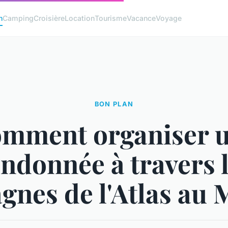
n
Camping
Croisière
Location
Tourisme
Vacance
Voyage
BON PLAN
mment organiser 
ndonnée à travers 
gnes de l'Atlas au 